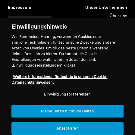
AMBEO Soundbars und Subs
Impressum
Unser Unternehmen
Anmeldung erforderlich
Über uns
AMBEO entdecken
Melden Sie sich bei Ihrem Konto an, um
Vertrag widerrufen
Karriere bei Sonova
Produkte zu Ihrer Wunschliste hinzuzufügen und
Einwilligungshinweis
Pressekontakte
Globale Datenschutzrichtlinie
Ihre zuvor gespeicherten Artikel anzuzeigen.
AMBEO Ersatzteile & Zubehör
Wir, Sennheiser Hearing, verwenden Cookies oder
Newsroom
Allgemeine
ähnliche Technologien für technische Zwecke und andere
Login
Sennheiser Consumer
Geschäftsbedingungen für
Arten von Cookies, um dir das beste Erlebnis während
Markenbotschafter
Online-Verkäufe an Verbraucher
deines Besuchs zu bieten. Du kannst die Cookie-
Entdecken
Einstellungen verwalten, indem du auf den Link
Koordinierte Richtlinie zur
„Einwilligungseinstellungen" klickst.
Offenlegung von Schwachstellen
Über uns
Weitere Informationen findest du in unseren Cookie-
Datenschutzhinweisen.
Innovationen
Einwilligungspräferenzen
Impressum
Cookie-Einstellungen
Soundspace
Erklärung zur digitalen Barrierefreiheit
Meine Daten nicht verkaufen
© 2026 Sonova Consumer Hearing GmbH
Akzeptieren
Support