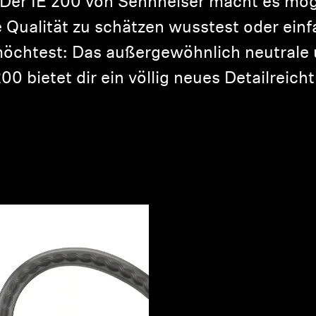
Der IE 200 von Sennheiser macht es mögl
 Qualität zu schätzen wusstest oder einf
möchtest: Das außergewöhnlich neutrale u
200 bietet dir ein völlig neues Detailreich