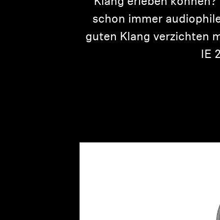
Klang erleben können? 
schon immer audiophile
guten Klang verzichten 
IE 