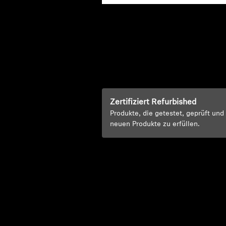
Zertifiziert Refurbished
Produkte, die getestet, geprüft un
neuen Produkte zu erfüllen.