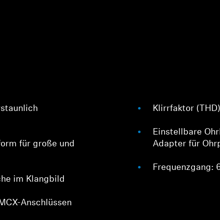
rstaunlich
Klirrfaktor (THD
Anmeldung erforderlich
Einstellbare Oh
Melden Sie sich bei Ihrem Konto an, um Produkte zu Ihrer
orm für große und
Adapter für Ohr
Wunschliste hinzuzufügen und Ihre zuvor gespeicherten
Artikel anzuzeigen.
Frequenzgang: 6
Login
he im Klangbild
MMCX-Anschlüssen