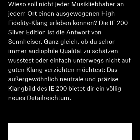
AMBEO Soundbars und Subs
Wieso soll nicht jeder Musikliebhaber an
jedem Ort einen ausgewogenen High-
AMBEO entdecken
Fidelity-Klang erleben können? Die IE 200
Silver Edition ist die Antwort von
AMBEO Ersatzteile & Zubehör
Sennheiser. Ganz gleich, ob du schon
immer audiophile Qualität zu schätzen
wusstest oder einfach unterwegs nicht auf
Entdecken
guten Klang verzichten möchtest: Das
Über uns
außergewöhnlich neutrale und präzise
Klangbild des IE 200 bietet dir ein völlig
Innovationen
neues Detailreichtum.
Soundspace
Support