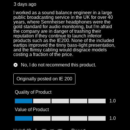
.
3 days ago
I worked as a sound balance engineer in a large
public broadcasting service in the UK for over 40
years, where Sennheiser headphones were the
gold standard for audio monitoring, but I'm afraid
the company are in danger of trashing their
reputation if they continue to launch inferior
products such as the IE200. None of the included
eartips improved the tinny bass-light presentation,
and the flimsy cabling would disgrace models
costing a fraction of the price.
No, I do not recommend this product.
Originally posted on
IE 200
Quality of Product
Quality of Product, 1.0 out of 5
1.0
Value of Product
Value of Product, 1.0 out of 5
1.0