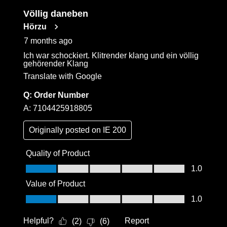
Völlig daneben
Hörzu
7 months ago
Ich war schockiert. Klitrender klang und ein völlig
gehörender Klang
Translate with Google
Q:
Order Number
A:
7104425918805
Originally posted on
IE 200
Quality of Product
Quality of Product, 1.0 out of 5
1.0
Value of Product
Value of Product, 1.0 out of 5
1.0
Helpful?
Report
(
2
)
(
6
)