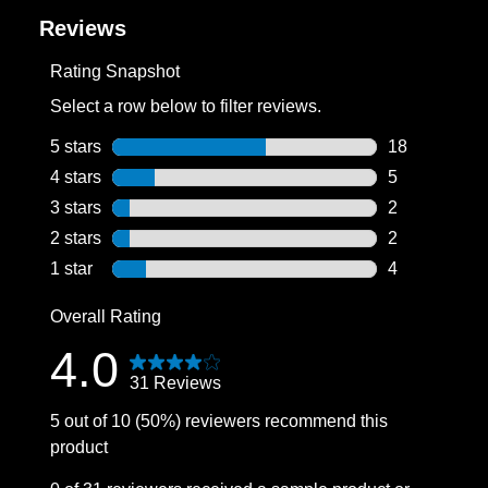
Reviews
Rating Snapshot
Select a row below to filter reviews.
5 stars
stars
18
18 reviews wi
4 stars
stars
5
5 reviews wit
3 stars
stars
2
2 reviews wit
2 stars
stars
2
2 reviews wit
1 star
stars
4
4 reviews wit
Overall Rating
4.0
31 Reviews
5 out of 10 (50%) reviewers recommend this
product