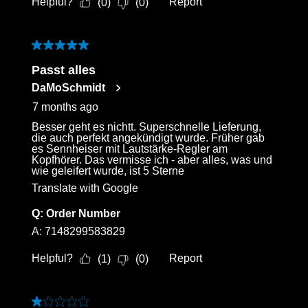
Helpful?
Report
(
0
)
(
0
)
5 out of 5 stars.
Passt alles
DaMoSchmidt
7 months ago
Besser geht es nichtt. Superschnelle Lieferung,
die auch perfekt angekündigt wurde. Früher gab
es Sennheiser mit Lautstärke-Regler am
Kopfhörer. Das vermisse ich - aber alles, was und
wie geleifert wurde, ist 5 Sterne
Translate with Google
Q:
Order Number
A:
7148299583829
Helpful?
Report
(
1
)
(
0
)
1 out of 5 stars.