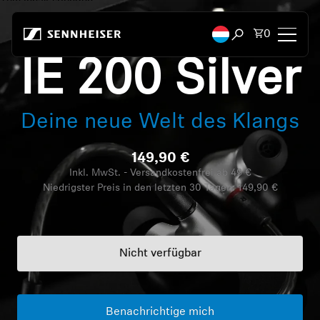
Zum Inhalt springen
Artikel i
0
Suchfenster öffn
IE 200 Silver
Kopfhörer
Deine neue Welt des Klangs
Konnektivität
149,90 €
Style
Inkl. MwSt. - Versandkostenfrei ab 49 €
Niedrigster Preis in den letzten 30 Tagen:
149,90 €
Verwendungszweck
Serie
Nicht verfügbar
Bluetooth Dongles
Empfohlene Kopfhörer
Benachrichtige mich