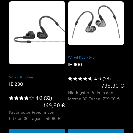
Refurbished
Wired Kopfhörer
Refurbished
IE 600
Wired Kopfhörer
4.6
(28)
IE 200
799,90 €
Niedrigster Preis in den
4.0
(31)
letzten 30 Tagen:
799,90 €
149,90 €
Niedrigster Preis in den
letzten 30 Tagen:
149,90 €