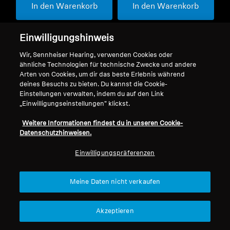
In den Warenkorb
In den Warenkorb
Einwilligungshinweis
Wir, Sennheiser Hearing, verwenden Cookies oder
ähnliche Technologien für technische Zwecke und andere
Arten von Cookies, um dir das beste Erlebnis während
deines Besuchs zu bieten. Du kannst die Cookie-
Einstellungen verwalten, indem du auf den Link
„Einwilligungseinstellungen" klickst.
Weitere Informationen findest du in unseren Cookie-
Datenschutzhinweisen.
Refurbished
Einwilligungspräferenzen
Wired Kopfhörer
IE 900
Meine Daten nicht verkaufen
5.0
(21)
Akzeptieren
1.499,00 €
Niedrigster Preis in den