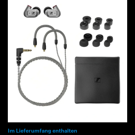
Anmeldung erforderlich
Melden Sie sich bei Ihrem Konto an, um
Produkte zu Ihrer Wunschliste hinzuzufügen und
Ihre zuvor gespeicherten Artikel anzuzeigen.
Login
Im Lieferumfang enthalten