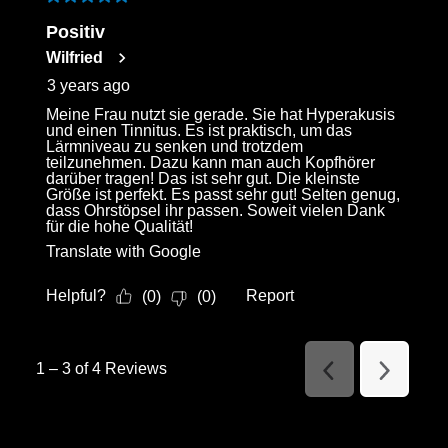
5 out of 5 stars.
Positiv
Wilfried
3 years ago
Meine Frau nutzt sie gerade. Sie hat Hyperakusis
und einen Tinnitus. Es ist praktisch, um das
Lärmniveau zu senken und trotzdem
teilzunehmen. Dazu kann man auch Kopfhörer
darüber tragen! Das ist sehr gut. Die kleinste
Größe ist perfekt. Es passt sehr gut! Selten genug,
dass Ohrstöpsel ihr passen. Soweit vielen Dank
für die hohe Qualität!
Translate with Google
Helpful?
Report
(
0
)
(
0
)
1
–
3 of 4
Reviews
Previous
Next
Reviews
Reviews