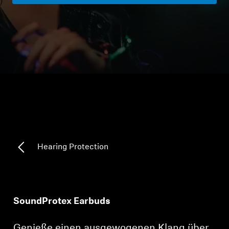
Kopfhörer-Ersatzteile & Zubehör
Hearing
Hearing
TV-Kopfhörer
Ressourcen zum Thema Hören
Hearing Protection
Original-Hörteile & Zubehör
SoundProtex Earbuds
Soundbars
Genieße einen ausgewogenen Klang über