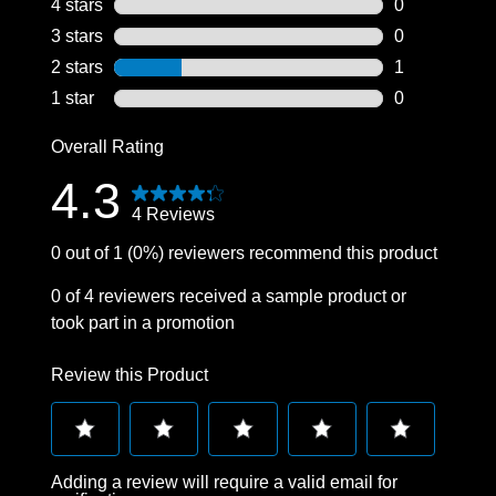
3 reviews wit
4 stars
stars
0
0 reviews wit
3 stars
stars
0
0 reviews wit
2 stars
stars
1
1 review with
1 star
stars
0
0 reviews wit
Overall Rating
4.3
4 Reviews
0 out of 1 (0%) reviewers recommend this product
0 of 4 reviewers received a sample product or
took part in a promotion
Review this Product
Select
Select
Select
Select
Select
Adding a review will require a valid email for
to
to
to
to
to