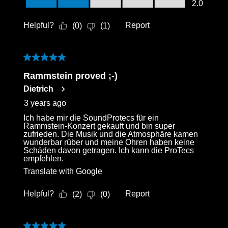
Value of Product, 2.0 out of 5
2.0
Helpful?
Report
(
0
)
(
1
)
5 out of 5 stars.
Rammstein proved ;-)
Dietrich
3 years ago
Ich habe mir die SoundProtecs für ein
Rammstein-Konzert gekauft und bin super
zufrieden. Die Musik und die Atmosphäre kamen
wunderbar rüber und meine Ohren haben keine
Schäden davon getragen. Ich kann die ProTecs
empfehlen.
Translate with Google
Helpful?
Report
(
2
)
(
0
)