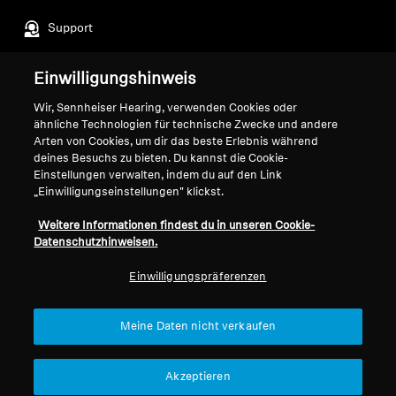
Support
Einwilligungshinweis
Impressum
Unser Unternehmen
Wir, Sennheiser Hearing, verwenden Cookies oder
Über uns
ähnliche Technologien für technische Zwecke und andere
Vertrag widerrufen
Karriere bei Sonova
Arten von Cookies, um dir das beste Erlebnis während
deines Besuchs zu bieten. Du kannst die Cookie-
Pressekontakte
Globale Datenschutzrichtlinie
Einstellungen verwalten, indem du auf den Link
Newsroom
Allgemeine
„Einwilligungseinstellungen" klickst.
Sennheiser Consumer
Geschäftsbedingungen für
Markenbotschafter
Weitere Informationen findest du in unseren Cookie-
Online-Verkäufe an Verbraucher
Datenschutzhinweisen.
Koordinierte Richtlinie zur
Offenlegung von Schwachstellen
Einwilligungspräferenzen
Meine Daten nicht verkaufen
Impressum
Cookie-Einstellungen
Akzeptieren
Erklärung zur digitalen Barrierefreiheit