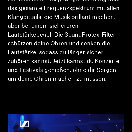
AMBEO Soundbars und Subs
das gesamte Frequenzspektrum mit allen
Klangdetails, die Musik brillant machen,
AMBEO entdecken
aber bei einem sichereren
AMBEO Ersatzteile & Zubehör
Lautstärkepegel. Die SoundProtex-Filter
schützen deine Ohren und senken die
Lautstärke, sodass du länger sicher
Entdecken
zuhören kannst. Jetzt kannst du Konzerte
und Festivals genießen, ohne dir Sorgen
Über uns
um deine Ohren machen zu müssen.
Innovationen
Soundspace
Support